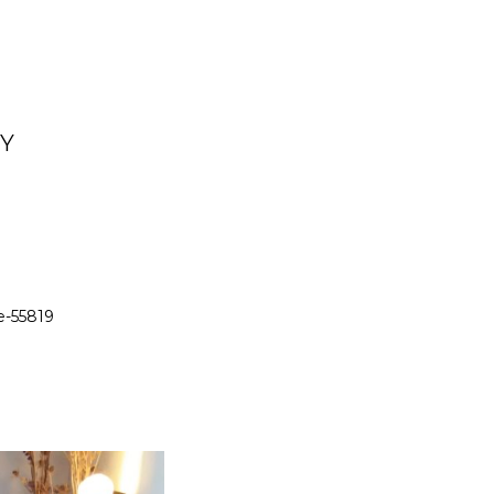
SY
e-55819