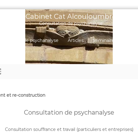
Cabinet Cat Alcouloumbré
Consultation de psychanalyse
nsultation de psychanalyse
Articles
Séminaires
Video
￼
t et re-construction
Consultation de psychanalyse
Consultation souffrance et travail (particuliers et entreprises)