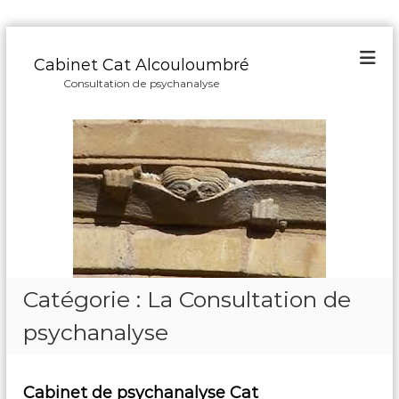
A
l
Cabinet Cat Alcouloumbré
l
Consultation de psychanalyse
e
r
a
u
c
o
n
t
e
n
u
Catégorie :
La Consultation de
psychanalyse
Cabinet de psychanalyse Cat