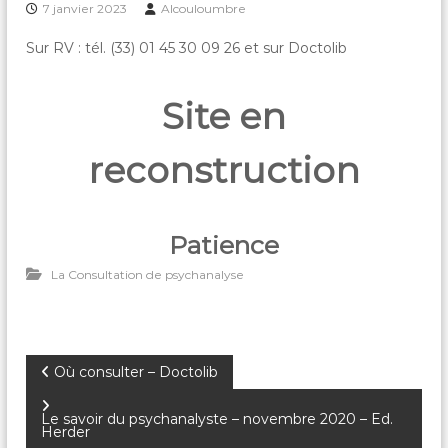
7 janvier 2023
Alcouloumbre
Sur RV : tél. (33) 01 45 30 09 26 et sur Doctolib
Site en
reconstruction
Patience
La Consultation de psychanalyse
N
Où consulter – Doctolib
a
Le savoir du psychanalyste – novembre 2020 – Ed.
Herder