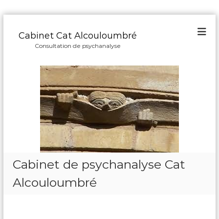
A
l
Cabinet Cat Alcouloumbré
l
Consultation de psychanalyse
e
r
a
u
c
o
n
t
e
n
u
Cabinet de psychanalyse Cat
Alcouloumbré