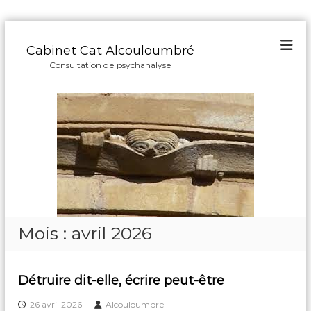
A
l
Cabinet Cat Alcouloumbré
l
Consultation de psychanalyse
e
r
a
u
c
o
n
t
e
n
u
Mois :
avril 2026
Détruire dit-elle, écrire peut-être
26 avril 2026
Alcouloumbre