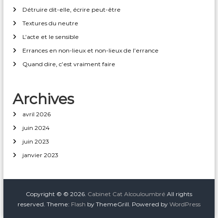
Détruire dit-elle, écrire peut-être
Textures du neutre
L’acte et le sensible
Errances en non-lieux et non-lieux de l’errance
Quand dire, c’est vraiment faire
Archives
avril 2026
juin 2024
juin 2023
janvier 2023
Copyright © © 2026.
Cabinet Cat Alcouloumbré
All rights
reserved. Theme:
Flash
by ThemeGrill. Powered by
WordPress